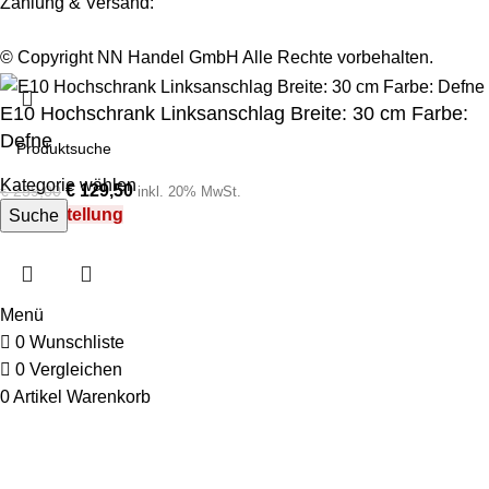
Zahlung & Versand:
© Copyright NN Handel GmbH Alle Rechte vorbehalten.
E10 Hochschrank Linksanschlag Breite: 30 cm Farbe:
Defne
Kategorie wählen
€
129,50
€
259,00
inkl. 20% MwSt.
Auf Bestellung
Suche
Menü
0
Wunschliste
0
Vergleichen
0
Artikel
Warenkorb