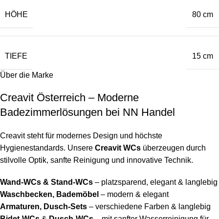
HÖHE
80 cm
TIEFE
15 cm
Über die Marke
Creavit Österreich – Moderne
Badezimmerlösungen bei NN Handel
Creavit steht für modernes Design und höchste
Hygienestandards. Unsere
Creavit WCs
überzeugen durch
stilvolle Optik, sanfte Reinigung und innovative Technik.
Wand-WCs & Stand-WCs
– platzsparend, elegant & langlebig
Waschbecken, Bademöbel
– modern & elegant
Armaturen, Dusch-Sets
– verschiedene Farben & langlebig
Bidet-WCs
&
Dusch-WCs
– mit sanfter Wasserreinigung für