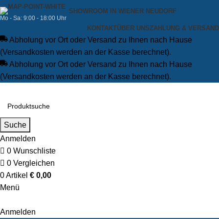
SHOWROOM IN WIENER NEUDORF
Mo - Sa: 9:00 - 18:00 Uhr
KONTAKT
ÜBER UNS
ZAHLUNG & VERSAND
Abholung vor Ort oder Versand zu Ihnen nach Hause
(Versandkosten werden an der Kasse berechnet).
Abholung vor Ort oder Versand zu Ihnen nach Hause
(Versandkosten werden an der Kasse berechnet).
Suche
Anmelden
0
Wunschliste
0
Vergleichen
0
Artikel
€
0,00
Menü
Anmelden