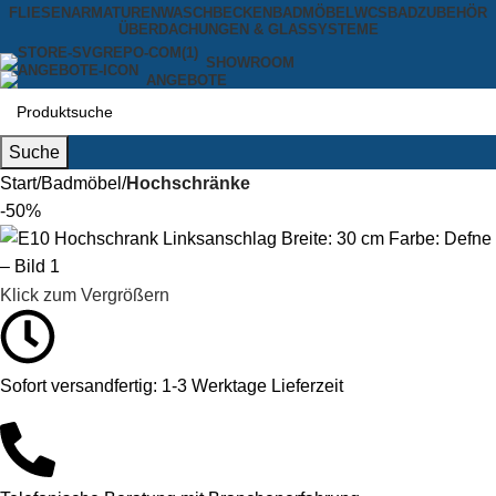
FLIESEN
ARMATUREN
WASCHBECKEN
BADMÖBEL
WCS
BADZUBEHÖR
ÜBERDACHUNGEN & GLASSYSTEME
SHOWROOM
ANGEBOTE
Suche
Start
Badmöbel
Hochschränke
-50%
Klick zum Vergrößern
Sofort versandfertig: 1-3 Werktage Lieferzeit