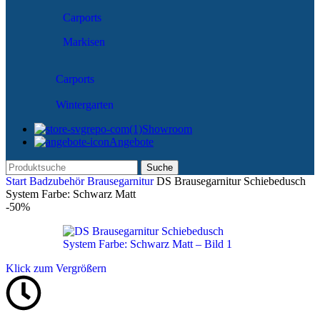
Carports
Markisen
Carports
Wintergarten
Showroom
Angebote
Suche
Start
Badzubehör
Brausegarnitur
DS Brausegarnitur Schiebedusch
System Farbe: Schwarz Matt
-50%
Klick zum Vergrößern