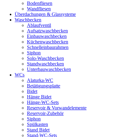
Bodenfliesen
Wandfliesen
Überdachungen & Glassysteme
Waschbecken
Ablaufventil
Aufsatzwaschbecken
Einbauwaschbecken
Küchenwaschbecken
Schnelleinbaurahmen
Siphon
Solo-Waschbecken
Standwaschbecken
Unterbauwaschbecken
WCs
Alaturka-WC
Betätigungsplatte
Bidet
Hänge Bidet
Hänge-WC-Sets
Reservoir & Vorwandelemente
Reservoir-Zubehör
Siphon
Spülkasten
Stand Bidet
Stand-WC-Sets