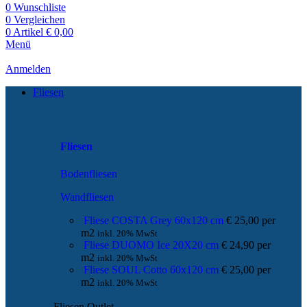
0
Wunschliste
0
Vergleichen
0
Artikel
€
0,00
Menü
Anmelden
Fliesen
Fliesen
Bodenfliesen
Wandfliesen
Fliese COSTA Grey 60x120 cm
€
25,00
per
m
2
inkl. 20% MwSt
Fliese DUOMO Ice 20X20 cm
€
24,90
per
m
2
inkl. 20% MwSt
Fliese SOUL Cotto 60x120 cm
€
25,00
per
m
2
inkl. 20% MwSt
Fliesen Outlet