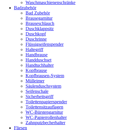
Waschmaschienenschränke
Badzubehör
Bad Zubehör
Brausegarnitur
Brauseschlauch
Duschklappsitz
Duschkopf
Duschrinne
Flüssigseifenspender
Haltegriff
Handbrause
Handduschset
Handtuchhalter
Kopfbrause
Kopfbrausen-System
Mülleimer
Säulenduschsystem
Seifenschale
Sicherheitsgriff
Toilettenpapierspender
Toilettensitzauflagen
WC-Bürstengarnitur
WC-Papierrollenhalter
Zahnputzbecherhalter
Fliesen