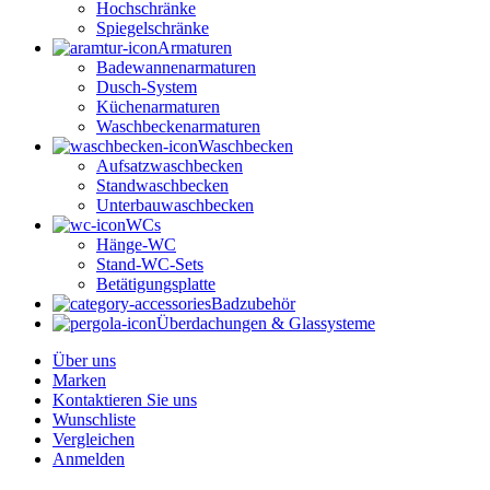
Hochschränke
Spiegelschränke
Armaturen
Badewannenarmaturen
Dusch-System
Küchenarmaturen
Waschbeckenarmaturen
Waschbecken
Aufsatzwaschbecken
Standwaschbecken
Unterbauwaschbecken
WCs
Hänge-WC
Stand-WC-Sets
Betätigungsplatte
Badzubehör
Überdachungen & Glassysteme
Über uns
Marken
Kontaktieren Sie uns
Wunschliste
Vergleichen
Anmelden