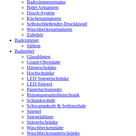
Badezimmerarmatur
Bidet Armaturen
Dusch-System
Küchenarmaturen
Selbstschließender-Druckknopf
Waschbeckenarmaturen
Zubehör
Badezimmer
Siphon
Badmöbel
Glasablagen
Granit-Oberplatte
Hängeschränke
Hochschränke
LED Spiegelschränke
LED-Spiegel
Papiertuchspender
Reinigungsuntsilienschrank
Schrankwände
Schwammkorb & Seifenschale
Spiegel
Spiegelablage
Spiegelschränke
Waschbeckenplatte
Waschbeckenunterschränke