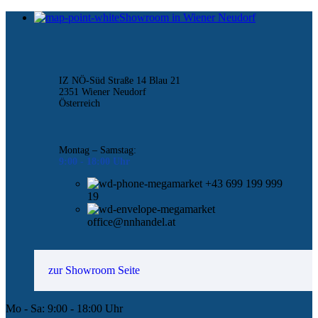
Showroom in Wiener Neudorf
IZ NÖ-Süd Straße 14 Blau 21
2351 Wiener Neudorf
Österreich
Montag – Samstag:
9:00 -
18:00 Uhr
+43 699 199 999
19
office@nnhandel.at
zur Showroom Seite
Mo - Sa: 9:00 - 18:00 Uhr