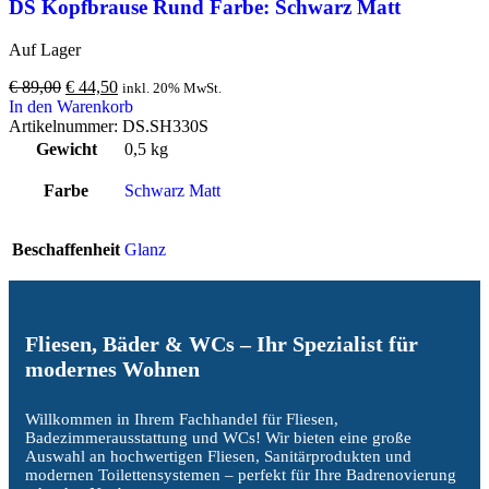
DS Kopfbrause Rund Farbe: Schwarz Matt
Auf Lager
€
89,00
€
44,50
inkl. 20% MwSt.
In den Warenkorb
Artikelnummer:
DS.SH330S
Gewicht
0,5 kg
Farbe
Schwarz Matt
Beschaffenheit
Glanz
Fliesen, Bäder & WCs – Ihr Spezialist für
modernes Wohnen
Willkommen in Ihrem Fachhandel für Fliesen,
Badezimmerausstattung und WCs! Wir bieten eine große
Auswahl an hochwertigen Fliesen, Sanitärprodukten und
modernen Toilettensystemen – perfekt für Ihre Badrenovierung