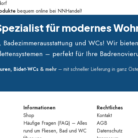
orf
rodukte
bequem online bei NNHandel!
 Spezialist für modernes Wo
n, Badezimmerausstattung und WCs! Wir biete
lettensystemen – perfekt für Ihre Badrenovi
uren
,
Bidet-WCs
& mehr
– mit schneller Lieferung in ganz Öste
Informationen
Rechtliches
Shop
Kontakt
Häufige Fragen (FAQ) – Alles
AGB
rund um Fliesen, Bad und WC
Datenschutz