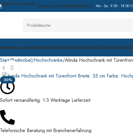
Mo - Sa: 9:00 - 18:00 U
Showroom In Wiener Neudorf
liesen
Armaturen
Waschbecken
Badmöbel
WCs
Badzubehö
Start
Badmöbel
Hochschränke
Alinda Hochschrank mit Türenfro
Klick zum Vergrößern
-50%
Sofort versandfertig: 1-3 Werktage Lieferzeit
Telefonische Beratung mit Branchenerfahrung