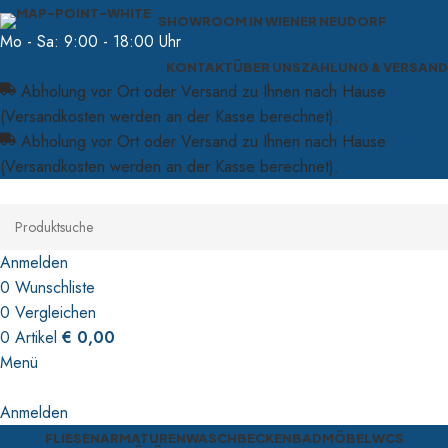
SHOWROOM IN WIENER NEUDORF
Mo - Sa: 9:00 - 18:00 Uhr
KONTAKT
ÜBER UNS
ZAHLUNG & VERSAND
Abholung vor Ort oder Versand zu Ihnen nach Hause
(Versandkosten werden an der Kasse berechnet).
Abholung vor Ort oder Versand zu Ihnen nach Hause
(Versandkosten werden an der Kasse berechnet).
Anmelden
0
Wunschliste
0
Vergleichen
0
Artikel
€
0,00
Menü
Anmelden
FLIESEN
ARMATUREN
WASCHBECKEN
BADMÖBEL
WCS