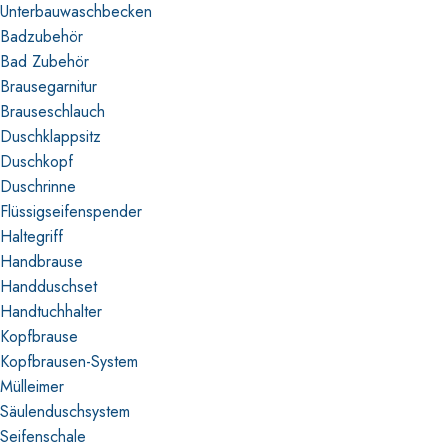
Unterbauwaschbecken
Badzubehör
Bad Zubehör
Brausegarnitur
Brauseschlauch
Duschklappsitz
Duschkopf
Duschrinne
Flüssigseifenspender
Haltegriff
Handbrause
Handduschset
Handtuchhalter
Kopfbrause
Kopfbrausen-System
Mülleimer
Säulenduschsystem
Seifenschale