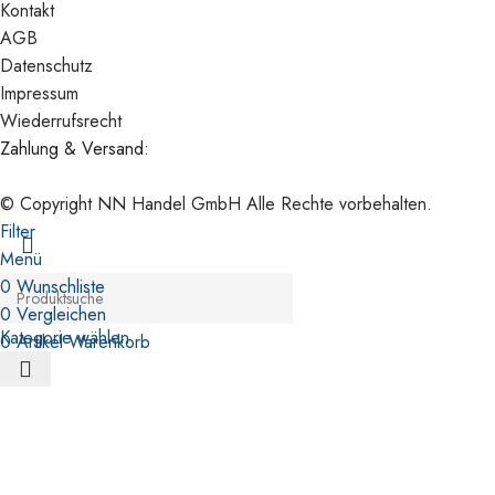
Kontakt
AGB
Datenschutz
Impressum
Wiederrufsrecht
Zahlung & Versand:
© Copyright NN Handel GmbH Alle Rechte vorbehalten.
Filter
Menü
0
Wunschliste
0
Vergleichen
Kategorie wählen
0
Artikel
Warenkorb