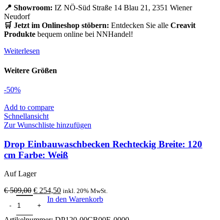
📍 Showroom:
IZ NÖ-Süd Straße 14 Blau 21, 2351 Wiener
Neudorf
🛒 Jetzt im Onlineshop stöbern:
Entdecken Sie alle
Creavit
Produkte
bequem online bei NNHandel!
Weiterlesen
Weitere Größen
-50%
Add to compare
Schnellansicht
Zur Wunschliste hinzufügen
Drop Einbauwaschbecken Rechteckig Breite: 120
cm Farbe: Weiß
Auf Lager
Ursprünglicher
Aktueller
€
509,00
€
254,50
inkl. 20% MwSt.
Drop Einbauwaschbecken Rechteckig Breite: 120 cm Farbe: Weiß M
Preis
Preis
In den Warenkorb
war:
ist:
€ 509,00
€ 254,50.
Artikelnummer:
DP120-00CB00E-0000