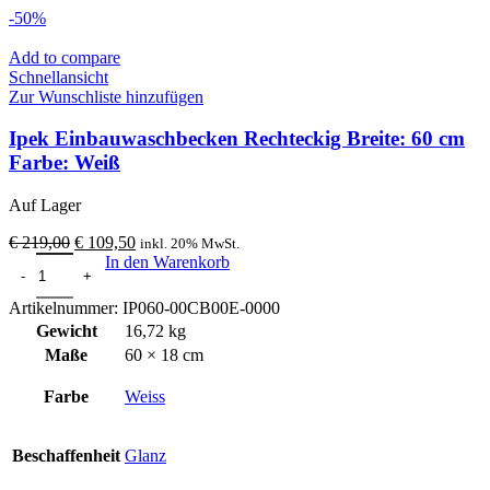
-50%
Add to compare
Schnellansicht
Zur Wunschliste hinzufügen
Ipek Einbauwaschbecken Rechteckig Breite: 60 cm
Farbe: Weiß
Auf Lager
Ursprünglicher
Aktueller
€
219,00
€
109,50
inkl. 20% MwSt.
Ipek Einbauwaschbecken Rechteckig Breite: 60 cm Farbe: Weiß Men
Preis
Preis
In den Warenkorb
war:
ist:
€ 219,00
€ 109,50.
Artikelnummer:
IP060-00CB00E-0000
Gewicht
16,72 kg
Maße
60 × 18 cm
Farbe
Weiss
Beschaffenheit
Glanz