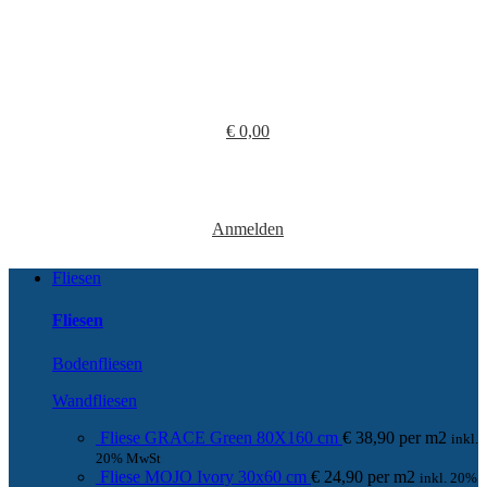
€
0,00
Anmelden
Fliesen
Fliesen
Bodenfliesen
Wandfliesen
Fliese GRACE Green 80X160 cm
€
38,90
per
m
2
inkl.
20% MwSt
Fliese MOJO Ivory 30x60 cm
€
24,90
per
m
2
inkl. 20%