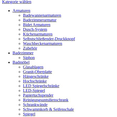
Kategorie wählen
Armaturen
Badewannenarmaturen
Badezimmerarmatur
Bidet Armaturen
Dusch-System
Küchenarmaturen
Selbstschließender-Druckknopf
Waschbeckenarmaturen
Zubehör
Badezimmer
Siphon
Badmöbel
Glasablagen
Granit-Oberplatte
Hängeschränke
Hochschränke
LED Spiegelschränke
LED-Spiegel
Papiertuchspender
Reinigungsuntsilienschrank
Schrankwände
Schwammkorb & Seifenschale
Spiegel