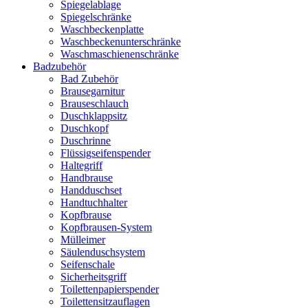
Spiegelablage
Spiegelschränke
Waschbeckenplatte
Waschbeckenunterschränke
Waschmaschienenschränke
Badzubehör
Bad Zubehör
Brausegarnitur
Brauseschlauch
Duschklappsitz
Duschkopf
Duschrinne
Flüssigseifenspender
Haltegriff
Handbrause
Handduschset
Handtuchhalter
Kopfbrause
Kopfbrausen-System
Mülleimer
Säulenduschsystem
Seifenschale
Sicherheitsgriff
Toilettenpapierspender
Toilettensitzauflagen