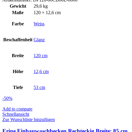
Gewicht
29,6 kg
Maße
120 × 12,6 cm
Farbe
Weiss
Beschaffenheit
Glanz
Breite
120 cm
Höhe
12,6 cm
Tiefe
53 cm
-50%
Add to compare
Schnellansicht
Zur Wunschliste hinzufügen
Erine Einbauwaschbecken Rechteckig Breite: 85 cm