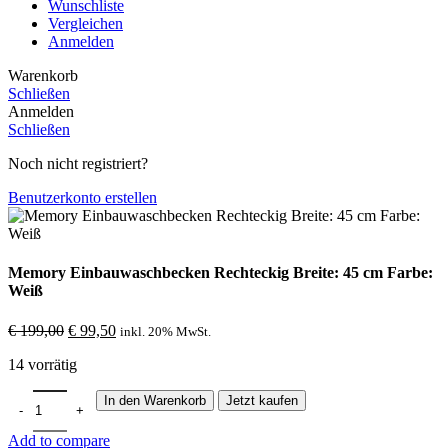
Wunschliste
Vergleichen
Anmelden
Warenkorb
Schließen
Anmelden
Schließen
Noch nicht registriert?
Benutzerkonto erstellen
Memory Einbauwaschbecken Rechteckig Breite: 45 cm Farbe:
Weiß
Ursprünglicher
Aktueller
€
199,00
€
99,50
inkl. 20% MwSt.
Preis
Preis
14 vorrätig
war:
ist:
€ 199,00
€ 99,50.
Memory Einbauwaschbecken Rechteckig Breite: 45 cm Farbe: Weiß
In den Warenkorb
Jetzt kaufen
Add to compare