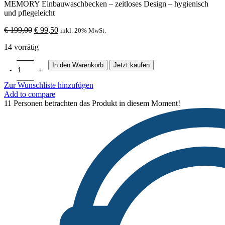
MEMORY Einbauwaschbecken – zeitloses Design – hygienisch
und pflegeleicht
Ursprünglicher
Aktueller
€
199,00
€
99,50
inkl. 20% MwSt.
Preis
Preis
14 vorrätig
war:
ist:
€ 199,00
€ 99,50.
Memory Einbauwaschbecken Rechteckig Breite: 45 cm Farbe: Weiß
In den Warenkorb
Jetzt kaufen
Zur Wunschliste hinzufügen
Add to compare
11
Personen betrachten das Produkt in diesem Moment!