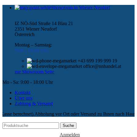
Showroom in Wiener Neudorf
IZ NÖ-Süd Straße 14 Blau 21
2351 Wiener Neudorf
Österreich
Montag – Samstag:
9:00 -
18:00 Uhr
+43 699 199 999 19
office@nnhandel.at
zur Showroom Seite
Mo - Sa: 9:00 - 18:00 Uhr
Kontakt
Über uns
Zahlung & Versand
Abholung vor Ort oder Versand zu Ihnen nach Hause (Versandkosten we
Suche
Anmelden