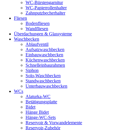
WC-Bürstengarnitur
WC-Papierrollenhalter
Zahnputzbecherhalter
Fliesen
Bodenfliesen
Wandfliesen
Überdachungen & Glassysteme
Waschbecken
Ablaufventil
Aufsatzwaschbecken
Einbauwaschbecken
Küchenwaschbecken
Schnelleinbaurahmen
Siphon
Solo-Waschbecken
Standwaschbecken
Unterbauwaschbecken
WCs
Alaturka-WC
Betätigungsplatte
Bidet
Hänge Bidet
Hänge-WC-Sets
Reservoir & Vorwandelemente
Reservoir-Zubehör