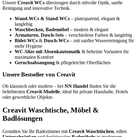
Unsere
Creavit WCs
überzeugen durch stilvolle Optik, sanfte
Reinigung und innovative Technik.
Wand-WCs & Stand-WCs
– platzsparend, elegant &
langlebig
Waschbecken, Bademöbel
– modern & elegant
Armaturen, Dusch-Sets
– verschiedene Farben & langlebig
Bidet-WCs
&
Dusch-WCs
– mit sanfter Wasserreinigung für
mehr Hygiene
WC-Sitze mit Absenkautomatik
& beheizte Varianten für
maximalen Komfort
Geruchsabsaugung
& pflegeleichte Oberflächen
Unsere Bestseller von Creavit
Ob klassisch oder modern – bei
NN Handel
finden Sie die
beliebtesten
Creavit-Modelle
, ideal für private Haushalte, Hotels
oder gewerbliche Objekte.
Creavit Waschtische, Möbel &
Badlösungen
Gestalten Sie Ihr Badezimmer mit
Creavit Waschtischen
, edlen
Unterschränken
und funktionalen
Badmöbeln
in modernem