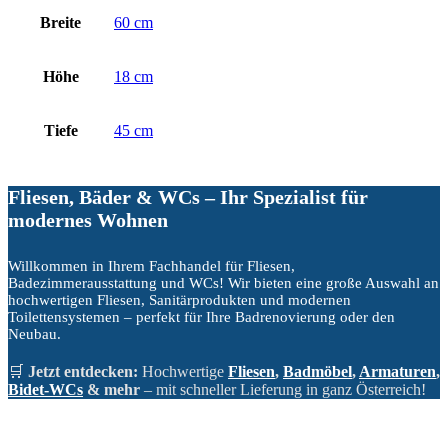
Breite
60 cm
Höhe
18 cm
Tiefe
45 cm
Fliesen, Bäder & WCs – Ihr Spezialist für
modernes Wohnen
Willkommen in Ihrem Fachhandel für Fliesen,
Badezimmerausstattung und WCs! Wir bieten eine große Auswahl an
hochwertigen Fliesen, Sanitärprodukten und modernen
Toilettensystemen – perfekt für Ihre Badrenovierung oder den
Neubau.
🛒
Jetzt entdecken:
Hochwertige
Fliesen
,
Badmöbel
,
Armaturen
,
Bidet-WCs
& mehr
– mit schneller Lieferung in ganz Österreich!