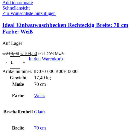
Add to compare
Schnellansicht
Zur Wunschliste hinzufügen
Ideal Einbauwaschbecken Rechteckig Breite: 70 cm
Farbe: Weiß
Auf Lager
Ursprünglicher
Aktueller
€
219,00
€
109,50
inkl. 20% MwSt.
Ideal Einbauwaschbecken Rechteckig Breite: 70 cm Farbe: Weiß Me
Preis
Preis
In den Warenkorb
war:
ist:
€ 219,00
€ 109,50.
Artikelnummer:
ID070-00CB00E-0000
Gewicht
17,49 kg
Maße
70 cm
Farbe
Weiss
Beschaffenheit
Glanz
Breite
70 cm