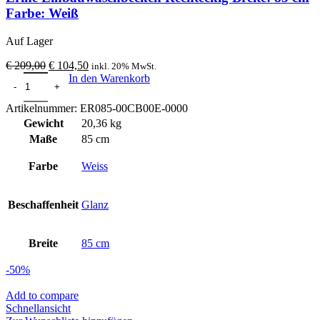
Farbe: Weiß
Auf Lager
Ursprünglicher
Aktueller
€
209,00
€
104,50
inkl. 20% MwSt.
Erine Einbauwaschbecken Rechteckig Breite: 85 cm Farbe: Weiß Me
Preis
Preis
In den Warenkorb
war:
ist:
€ 209,00
€ 104,50.
Artikelnummer:
ER085-00CB00E-0000
Gewicht
20,36 kg
Maße
85 cm
Farbe
Weiss
Beschaffenheit
Glanz
Breite
85 cm
-50%
Add to compare
Schnellansicht