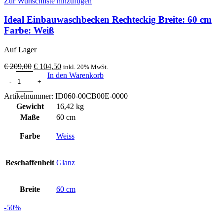
Zur Wunschliste hinzufügen
Ideal Einbauwaschbecken Rechteckig Breite: 60 cm
Farbe: Weiß
Auf Lager
Ursprünglicher
Aktueller
€
209,00
€
104,50
inkl. 20% MwSt.
Ideal Einbauwaschbecken Rechteckig Breite: 60 cm Farbe: Weiß Me
Preis
Preis
In den Warenkorb
war:
ist:
€ 209,00
€ 104,50.
Artikelnummer:
ID060-00CB00E-0000
Gewicht
16,42 kg
Maße
60 cm
Farbe
Weiss
Beschaffenheit
Glanz
Breite
60 cm
-50%