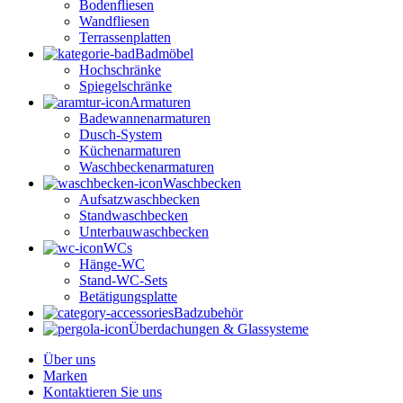
Bodenfliesen
Wandfliesen
Terrassenplatten
Badmöbel
Hochschränke
Spiegelschränke
Armaturen
Badewannenarmaturen
Dusch-System
Küchenarmaturen
Waschbeckenarmaturen
Waschbecken
Aufsatzwaschbecken
Standwaschbecken
Unterbauwaschbecken
WCs
Hänge-WC
Stand-WC-Sets
Betätigungsplatte
Badzubehör
Überdachungen & Glassysteme
Über uns
Marken
Kontaktieren Sie uns