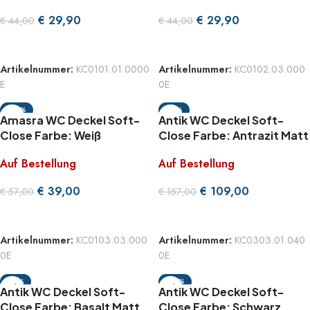
€
29,90
€
29,90
€
44,00
€
44,00
WEITERLESEN
WEITERLESEN
Artikelnummer:
KC0101.01.0000
Artikelnummer:
KC0102.03.000
E
0E
-32%
-31%
Amasra WC Deckel Soft-
Antik WC Deckel Soft-
Close Farbe: Weiß
Close Farbe: Antrazit Matt
Auf Bestellung
Auf Bestellung
€
39,00
€
109,00
€
57,00
€
157,00
WEITERLESEN
WEITERLESEN
Artikelnummer:
KC0103.03.000
Artikelnummer:
KC0303.01.040
0E
0E
-31%
-30%
Antik WC Deckel Soft-
Antik WC Deckel Soft-
Close Farbe: Basalt Matt
Close Farbe: Schwarz