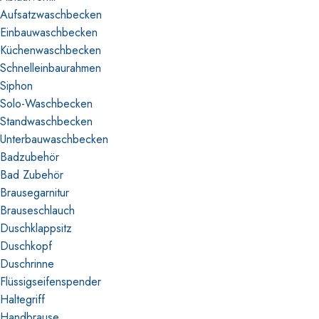
Aufsatzwaschbecken
Einbauwaschbecken
Küchenwaschbecken
Schnelleinbaurahmen
Siphon
Solo-Waschbecken
Standwaschbecken
Unterbauwaschbecken
Badzubehör
Bad Zubehör
Brausegarnitur
Brauseschlauch
Duschklappsitz
Duschkopf
Duschrinne
Flüssigseifenspender
Haltegriff
Handbrause