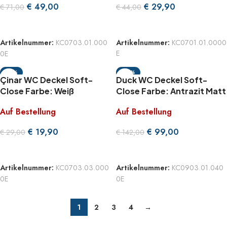
€
49,00
€
29,90
€
71,00
€
44,00
WEITERLESEN
WEITERLESEN
Artikelnummer:
KC0703.01.000
Artikelnummer:
KC0701.01.0000
0E
E
-31%
-30%
Çinar WC Deckel Soft-
Duck WC Deckel Soft-
Close Farbe: Weiß
Close Farbe: Antrazit Matt
Auf Bestellung
Auf Bestellung
€
19,90
€
99,00
€
29,00
€
142,00
WEITERLESEN
WEITERLESEN
Artikelnummer:
KC0703.03.000
Artikelnummer:
KC0903.01.040
0E
0E
1
2
3
4
→