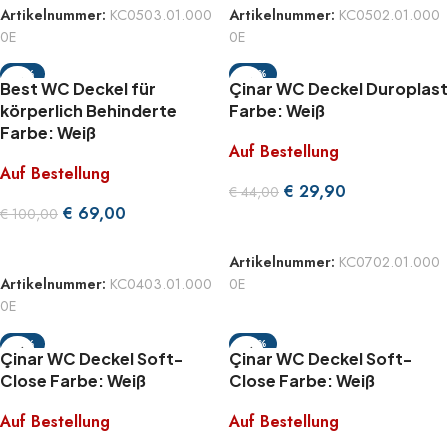
Artikelnummer:
KC0503.01.000
Artikelnummer:
KC0502.01.000
0E
0E
-31%
-32%
Best WC Deckel für
Çinar WC Deckel Duroplast
körperlich Behinderte
Farbe: Weiß
Farbe: Weiß
Auf Bestellung
Auf Bestellung
€
29,90
€
44,00
€
69,00
€
100,00
WEITERLESEN
WEITERLESEN
Artikelnummer:
KC0702.01.000
0E
Artikelnummer:
KC0403.01.000
0E
-31%
-32%
Çinar WC Deckel Soft-
Çinar WC Deckel Soft-
Close Farbe: Weiß
Close Farbe: Weiß
Auf Bestellung
Auf Bestellung