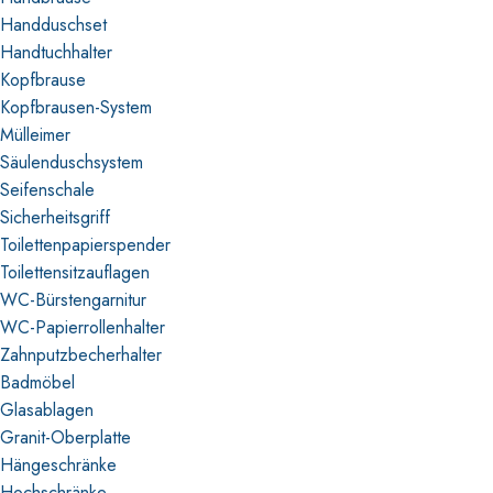
Handduschset
Handtuchhalter
Kopfbrause
Kopfbrausen-System
Mülleimer
Säulenduschsystem
Seifenschale
Sicherheitsgriff
Toilettenpapierspender
Toilettensitzauflagen
WC-Bürstengarnitur
WC-Papierrollenhalter
Zahnputzbecherhalter
Badmöbel
Glasablagen
Granit-Oberplatte
Hängeschränke
Hochschränke