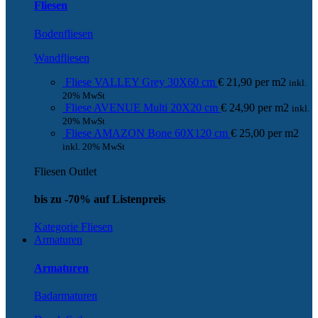
Fliesen
Bodenfliesen
Wandfliesen
Fliese VALLEY Grey 30X60 cm
€
21,90
per
m
2
inkl.
20% MwSt
Fliese AVENUE Multi 20X20 cm
€
24,90
per
m
2
inkl.
20% MwSt
Fliese AMAZON Bone 60X120 cm
€
25,00
per
m
2
inkl. 20% MwSt
Fliesen Outlet
bis zu -70% auf Listenpreis
Kategorie Fliesen
Armaturen
Armaturen
Badarmaturen