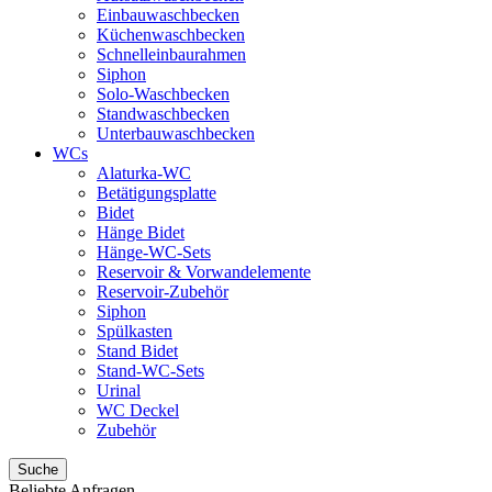
Einbauwaschbecken
Küchenwaschbecken
Schnelleinbaurahmen
Siphon
Solo-Waschbecken
Standwaschbecken
Unterbauwaschbecken
WCs
Alaturka-WC
Betätigungsplatte
Bidet
Hänge Bidet
Hänge-WC-Sets
Reservoir & Vorwandelemente
Reservoir-Zubehör
Siphon
Spülkasten
Stand Bidet
Stand-WC-Sets
Urinal
WC Deckel
Zubehör
Suche
Beliebte Anfragen