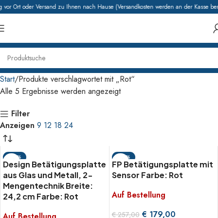
vor Ort oder Versand zu Ihnen nach Hause (Versandkosten werden an der Kasse ber
Start
Produkte verschlagwortet mit „Rot“
Alle 5 Ergebnisse werden angezeigt
Filter
Anzeigen
9
12
18
24
-30%
-30%
Design Betätigungsplatte
FP Betätigungsplatte mit
aus Glas und Metall, 2-
Sensor Farbe: Rot
Mengentechnik Breite:
Auf Bestellung
24,2 cm Farbe: Rot
€
179,00
€
257,00
Auf Bestellung