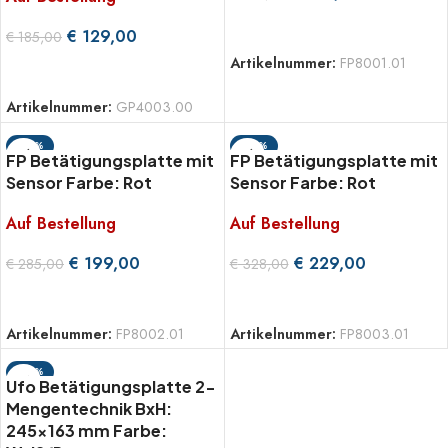
WEITERLESEN
€
129,00
€
185,00
Artikelnummer:
FP8001.01
WEITERLESEN
Artikelnummer:
GP4003.00
-30%
-30%
FP Betätigungsplatte mit
FP Betätigungsplatte mit
Sensor Farbe: Rot
Sensor Farbe: Rot
Auf Bestellung
Auf Bestellung
€
199,00
€
229,00
€
285,00
€
328,00
WEITERLESEN
WEITERLESEN
Artikelnummer:
FP8002.01
Artikelnummer:
FP8003.01
-32%
Ufo Betätigungsplatte 2-
Mengentechnik BxH:
245×163 mm Farbe: