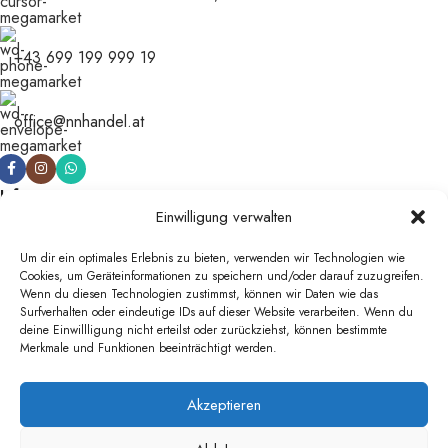
+43 699 199 999 19
office@nnhandel.at
Informationen
Einwilligung verwalten
Shop
Häufige Fragen (FAQ) – Alles rund um Fliesen, Bad und WC
Um dir ein optimales Erlebnis zu bieten, verwenden wir Technologien wie
Über uns
Cookies, um Geräteinformationen zu speichern und/oder darauf zuzugreifen.
Zahlung & Versand
Wenn du diesen Technologien zustimmst, können wir Daten wie das
Surfverhalten oder eindeutige IDs auf dieser Website verarbeiten. Wenn du
Rechtliches
deine Einwillligung nicht erteilst oder zurückziehst, können bestimmte
Kontakt
Merkmale und Funktionen beeinträchtigt werden.
AGB
Datenschutz
Akzeptieren
Impressum
Wiederrufsrecht