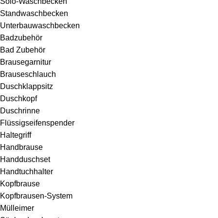
Solo-Waschbecken
Standwaschbecken
Unterbauwaschbecken
Badzubehör
Bad Zubehör
Brausegarnitur
Brauseschlauch
Duschklappsitz
Duschkopf
Duschrinne
Flüssigseifenspender
Haltegriff
Handbrause
Handduschset
Handtuchhalter
Kopfbrause
Kopfbrausen-System
Mülleimer