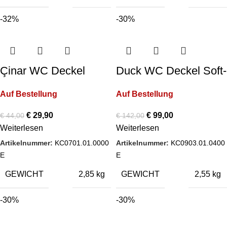
-32%
-30%
Çinar WC Deckel
Duck WC Deckel Soft-
Soft-Close Farbe:
Close Farbe: Antrazit
Auf Bestellung
Auf Bestellung
Weiß
Matt
€
29,90
€
99,00
€
44,00
€
142,00
Weiterlesen
Weiterlesen
Artikelnummer:
KC0701.01.0000
Artikelnummer:
KC0903.01.0400
E
E
GEWICHT
GEWICHT
2,85 kg
2,55 kg
-30%
-30%