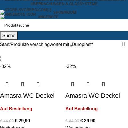
ÜBERDACHUNGEN & GLASSYSTEME
SHOWROOM
ANGEBOTE
Suche
Start
Produkte verschlagwortet mit „Duroplast“
-32%
-32%
Amasra WC Deckel
Amasra WC Deckel
Soft-Close Farbe:
Soft-Close Farbe:
Auf Bestellung
Auf Bestellung
Weiß
Weiß
€
29,90
€
29,90
€
44,00
€
44,00
Weiterlesen
Weiterlesen