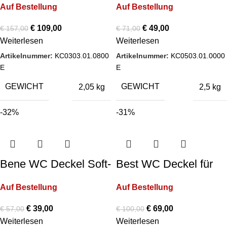
Auf Bestellung
Auf Bestellung
€
109,00
€
49,00
€
157,00
€
71,00
Weiterlesen
Weiterlesen
Artikelnummer:
KC0303.01.0800
Artikelnummer:
KC0503.01.0000
E
E
GEWICHT
GEWICHT
2,05 kg
2,5 kg
-32%
-31%
Bene WC Deckel Soft-
Best WC Deckel für
Close Farbe: Weiß
körperlich Behinderte
Auf Bestellung
Auf Bestellung
Farbe: Weiß
€
39,00
€
69,00
€
57,00
€
100,00
Weiterlesen
Weiterlesen