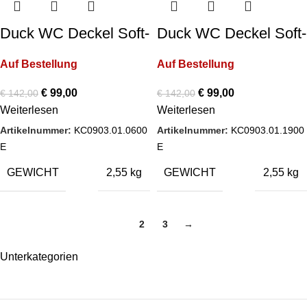
Duck WC Deckel Soft-
Duck WC Deckel Soft-
Close Farbe: Basalt
Close Farbe: Berry
Auf Bestellung
Auf Bestellung
Matt
€
99,00
€
99,00
€
142,00
€
142,00
Weiterlesen
Weiterlesen
Artikelnummer:
KC0903.01.0600
Artikelnummer:
KC0903.01.1900
E
E
GEWICHT
GEWICHT
2,55 kg
2,55 kg
1
2
3
→
Unterkategorien