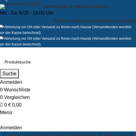
0
SHOWROOM IN WIENER NEUDORF
Mo - Sa: 9:00 - 18:00 Uhr
KONTAKT
ÜBER UNS
ZAHLUNG & VERSAND
Abholung vor Ort oder Versand zu Ihnen nach Hause (Versandkosten werden
an der Kasse berechnet).
Abholung vor Ort oder Versand zu Ihnen nach Hause (Versandkosten werden
an der Kasse berechnet).
Suche
Anmelden
0
Wunschliste
0
Vergleichen
0
€
0,00
Menü
Anmelden
FLIESEN
ARMATUREN
WASCHBECKEN
BADMÖBEL
WCS
BADZUBEHÖR