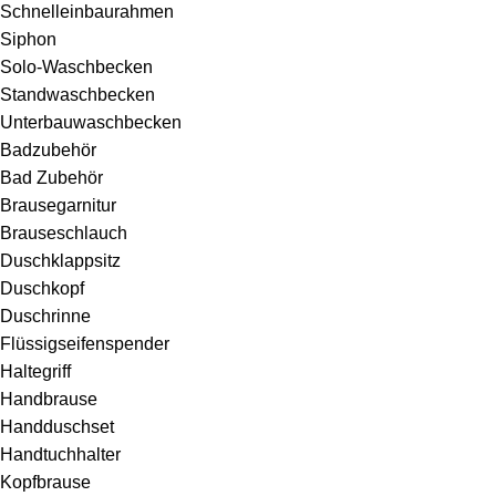
Schnelleinbaurahmen
Siphon
Solo-Waschbecken
Standwaschbecken
Unterbauwaschbecken
Badzubehör
Bad Zubehör
Brausegarnitur
Brauseschlauch
Duschklappsitz
Duschkopf
Duschrinne
Flüssigseifenspender
Haltegriff
Handbrause
Handduschset
Handtuchhalter
Kopfbrause