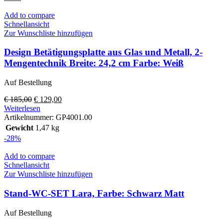
Add to compare
Schnellansicht
Zur Wunschliste hinzufügen
Design Betätigungsplatte aus Glas und Metall, 2-
Mengentechnik Breite: 24,2 cm Farbe: Weiß
Auf Bestellung
Ursprünglicher
Aktueller
€
185,00
€
129,00
Preis
Preis
Weiterlesen
war:
ist:
Artikelnummer:
GP4001.00
€ 185,00
€ 129,00.
Gewicht
1,47 kg
-28%
Add to compare
Schnellansicht
Zur Wunschliste hinzufügen
Stand-WC-SET Lara, Farbe: Schwarz Matt
Auf Bestellung