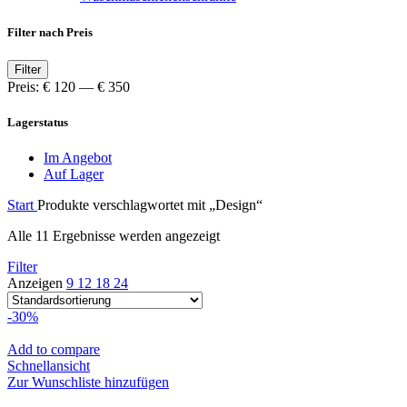
Filter nach Preis
Min.
Max.
Filter
Preis
Preis
Preis:
€ 120
—
€ 350
Lagerstatus
Im Angebot
Auf Lager
Start
Produkte verschlagwortet mit „Design“
Alle 11 Ergebnisse werden angezeigt
Filter
Anzeigen
9
12
18
24
-30%
Add to compare
Schnellansicht
Zur Wunschliste hinzufügen