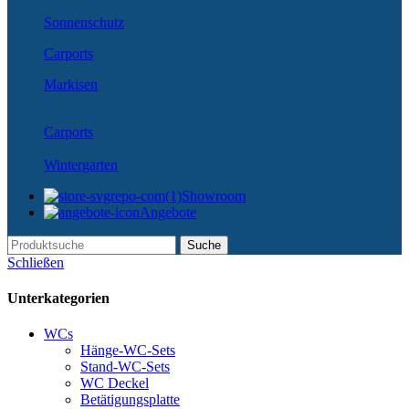
Sonnenschutz
Carports
Markisen
Carports
Wintergarten
Showroom
Angebote
Suche
Schließen
Unterkategorien
WCs
Hänge-WC-Sets
Stand-WC-Sets
WC Deckel
Betätigungsplatte