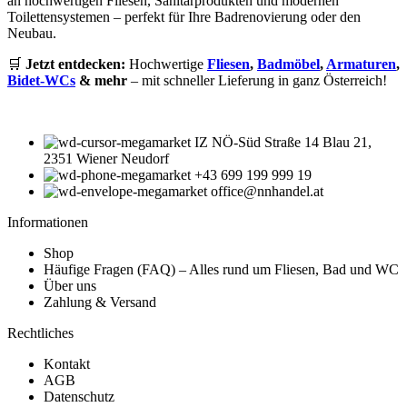
an hochwertigen Fliesen, Sanitärprodukten und modernen
Toilettensystemen – perfekt für Ihre Badrenovierung oder den
Neubau.
🛒
Jetzt entdecken:
Hochwertige
Fliesen
,
Badmöbel
,
Armaturen
,
Bidet-WCs
& mehr
– mit schneller Lieferung in ganz Österreich!
IZ NÖ-Süd Straße 14 Blau 21,
2351 Wiener Neudorf
+43 699 199 999 19
office@nnhandel.at
Informationen
Shop
Häufige Fragen (FAQ) – Alles rund um Fliesen, Bad und WC
Über uns
Zahlung & Versand
Rechtliches
Kontakt
AGB
Datenschutz