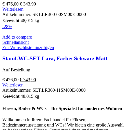
Ursprünglicher
Aktueller
€
476,00
€
343,90
Preis
Preis
Weiterlesen
war:
ist:
Artikelnummer:
SET.LR360-00SM00E-0000
€ 476,00
€ 343,90.
Gewicht
48,015 kg
-28%
Add to compare
Schnellansicht
Zur Wunschliste hinzufügen
Stand-WC-SET Lara, Farbe: Schwarz Matt
Auf Bestellung
Ursprünglicher
Aktueller
€
476,00
€
343,90
Preis
Preis
Weiterlesen
war:
ist:
Artikelnummer:
SET.LR360-11SM00E-0000
€ 476,00
€ 343,90.
Gewicht
48,015 kg
Fliesen, Bäder & WCs – Ihr Spezialist für modernes Wohnen
Willkommen in Ihrem Fachhandel für Fliesen,
Badezimmerausstattung und WCs! Wir bieten eine große Auswahl