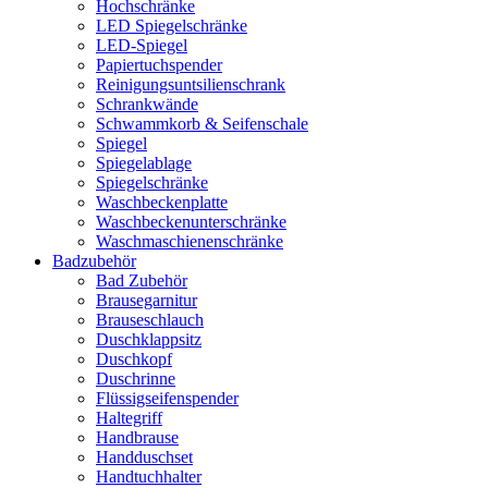
Hochschränke
LED Spiegelschränke
LED-Spiegel
Papiertuchspender
Reinigungsuntsilienschrank
Schrankwände
Schwammkorb & Seifenschale
Spiegel
Spiegelablage
Spiegelschränke
Waschbeckenplatte
Waschbeckenunterschränke
Waschmaschienenschränke
Badzubehör
Bad Zubehör
Brausegarnitur
Brauseschlauch
Duschklappsitz
Duschkopf
Duschrinne
Flüssigseifenspender
Haltegriff
Handbrause
Handduschset
Handtuchhalter