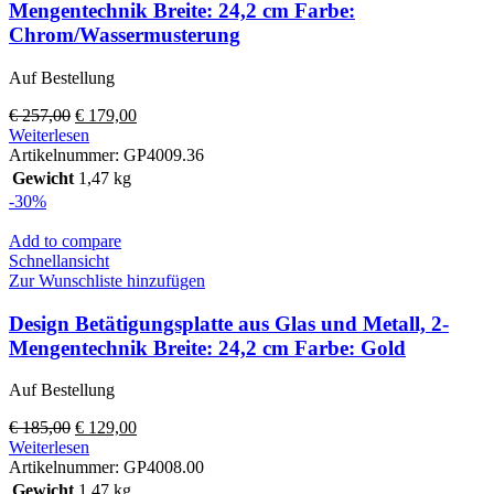
Mengentechnik Breite: 24,2 cm Farbe:
Chrom/Wassermusterung
Auf Bestellung
Ursprünglicher
Aktueller
€
257,00
€
179,00
Preis
Preis
Weiterlesen
war:
ist:
Artikelnummer:
GP4009.36
€ 257,00
€ 179,00.
Gewicht
1,47 kg
-30%
Add to compare
Schnellansicht
Zur Wunschliste hinzufügen
Design Betätigungsplatte aus Glas und Metall, 2-
Mengentechnik Breite: 24,2 cm Farbe: Gold
Auf Bestellung
Ursprünglicher
Aktueller
€
185,00
€
129,00
Preis
Preis
Weiterlesen
war:
ist:
Artikelnummer:
GP4008.00
€ 185,00
€ 129,00.
Gewicht
1,47 kg