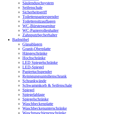
Säulenduschsystem
Seifenschale
Sicherheitsgriff
Toilettenpapierspender
Toilettensitzauflagen
WC-Bürstengarnitur
WC-Papierrollenhalter
Zahnputzbecherhalter
Badmöbel
Glasablagen
Granit-Oberplatte
Hängeschränke
Hochschränke
LED Spiegelschränke
LED-Spiegel
Papiertuchspender
Reinigungsuntsilienschrank
Schrankwände
Schwammkorb & Seifenschale
Spiegel
Spiegelablage
Spiegelschränke
Waschbeckenplatte
Waschbeckenunterschränke
Waschmaschienenschränke