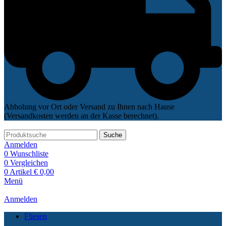
Abholung vor Ort oder Versand zu Ihnen nach Hause
(Versandkosten werden an der Kasse berechnet).
Suche
Anmelden
0
Wunschliste
0
Vergleichen
0
Artikel
€
0,00
Menü
Anmelden
Fliesen