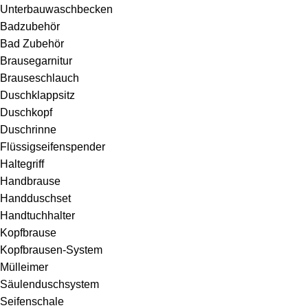
Unterbauwaschbecken
Badzubehör
Bad Zubehör
Brausegarnitur
Brauseschlauch
Duschklappsitz
Duschkopf
Duschrinne
Flüssigseifenspender
Haltegriff
Handbrause
Handduschset
Handtuchhalter
Kopfbrause
Kopfbrausen-System
Mülleimer
Säulenduschsystem
Seifenschale