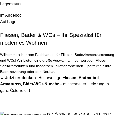
Lagerstatus
Im Angebot
Auf Lager
Fliesen, Bäder & WCs – Ihr Spezialist für
modernes Wohnen
Willkommen in Ihrem Fachhandel für Fliesen, Badezimmerausstattung
und WCs! Wir bieten eine große Auswahl an hochwertigen Fliesen,
Sanitärprodukten und modernen Toilettensystemen – perfekt für Ihre
Badrenovierung oder den Neubau.
🛒
Jetzt entdecken:
Hochwertige
Fliesen
,
Badmöbel
,
Armaturen
,
Bidet-WCs
& mehr
– mit schneller Lieferung in
ganz Österreich!
IZ NÖ-Süd Straße 14 Blau 21, 2351