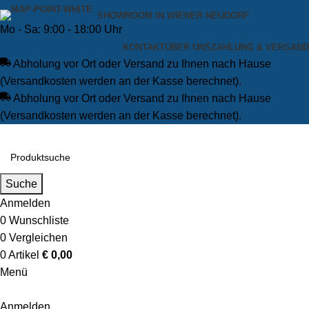
SHOWROOM IN WIENER NEUDORF
Mo - Sa: 9:00 - 18:00 Uhr
KONTAKT
ÜBER UNS
ZAHLUNG & VERSAND
Abholung vor Ort oder Versand zu Ihnen nach Hause
(Versandkosten werden an der Kasse berechnet).
Abholung vor Ort oder Versand zu Ihnen nach Hause
(Versandkosten werden an der Kasse berechnet).
Suche
Anmelden
0
Wunschliste
0
Vergleichen
0
Artikel
€
0,00
Menü
Anmelden