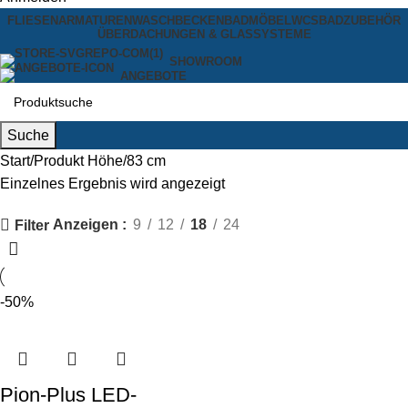
FLIESEN
ARMATUREN
WASCHBECKEN
BADMÖBEL
WCS
BADZUBEHÖR
ÜBERDACHUNGEN & GLASSYSTEME
SHOWROOM
ANGEBOTE
Suche
Start
Produkt Höhe
83 cm
Einzelnes Ergebnis wird angezeigt
Anzeigen
9
12
18
24
Filter
-50%
Pion-Plus LED-